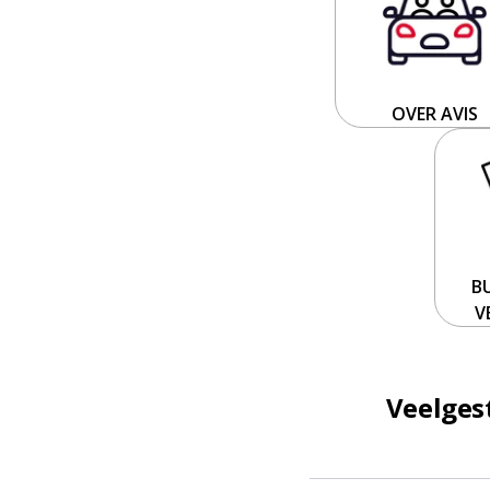
OVER AVIS
B
V
Veelges