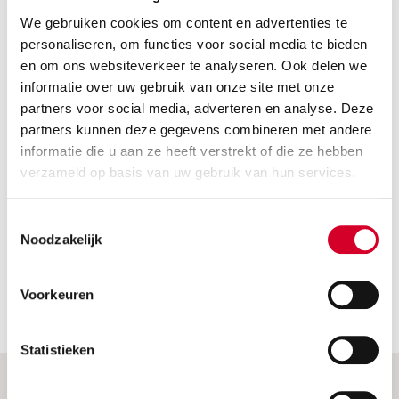
We gebruiken cookies om content en advertenties te
personaliseren, om functies voor social media te bieden
en om ons websiteverkeer te analyseren. Ook delen we
informatie over uw gebruik van onze site met onze
Geniet 3 dagen lang voor de
partners voor social media, adverteren en analyse. Deze
prijs van 2 in Duitsland
partners kunnen deze gegevens combineren met andere
informatie die u aan ze heeft verstrekt of die ze hebben
Ben je binnenkort in Duitsland en wil je een
verzameld op basis van uw gebruik van hun services.
auto huren? Profiteer dan van 3 huurdagen
voor de prijs van 2!
Toestemmingsselectie
Noodzakelijk
Voorkeuren
Statistieken