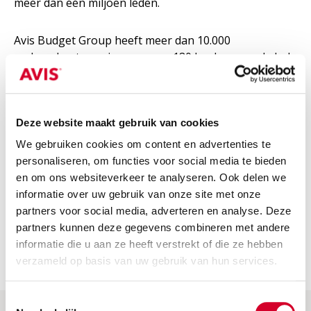
meer dan één miljoen leden.
Avis Budget Group heeft meer dan 10.000
verhuurkantoren in ongeveer 180 landen over de hele
wereld met de meeste van zijn autoverhuurkantoren
in Noord-Amerika, Europa, Australië en Azië. Als
wereldleider op het vlak van auto- en
bestelautoverhuur zijn we trots op onze
Deze website maakt gebruik van cookies
kwaliteitsvolle dienstverlening voor klanten over de
We gebruiken cookies om content en advertenties te
hele wereld.
personaliseren, om functies voor social media te bieden
en om ons websiteverkeer te analyseren. Ook delen we
informatie over uw gebruik van onze site met onze
BEKIJK VACATURES
partners voor social media, adverteren en analyse. Deze
partners kunnen deze gegevens combineren met andere
informatie die u aan ze heeft verstrekt of die ze hebben
verzameld op basis van uw gebruik van hun services.
Toestemmingsselectie