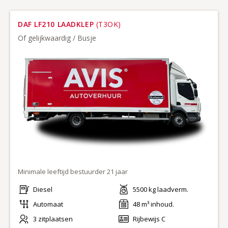
DAF LF210 LAADKLEP
(T3OK)
Of gelijkwaardig / Busje
Minimale leeftijd bestuurder 21 jaar
Diesel
5500 kg laadverm.
Automaat
48 m³ inhoud.
3 zitplaatsen
Rijbewijs C