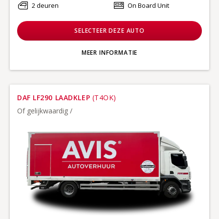
2 deuren
On Board Unit
SELECTEER DEZE AUTO
MEER INFORMATIE
DAF LF290 LAADKLEP
(T4OK)
Of gelijkwaardig /