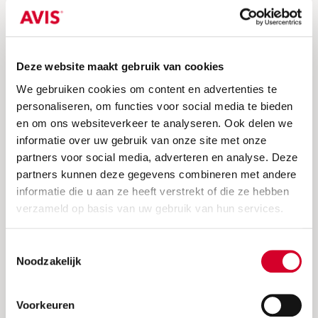
Deze website maakt gebruik van cookies
We gebruiken cookies om content en advertenties te
personaliseren, om functies voor social media te bieden
en om ons websiteverkeer te analyseren. Ook delen we
Minimale leeftijd bestuurder 21 jaar
informatie over uw gebruik van onze site met onze
partners voor social media, adverteren en analyse. Deze
Diesel
8700 kg laadverm.
partners kunnen deze gegevens combineren met andere
Automaat
48 m³ inhoud.
informatie die u aan ze heeft verstrekt of die ze hebben
3 zitplaatsen
Rijbewijs C
verzameld op basis van uw gebruik van hun services.
2 deuren
On Board Unit
Toestemmingsselectie
SELECTEER DEZE AUTO
Noodzakelijk
MEER INFORMATIE
Voorkeuren