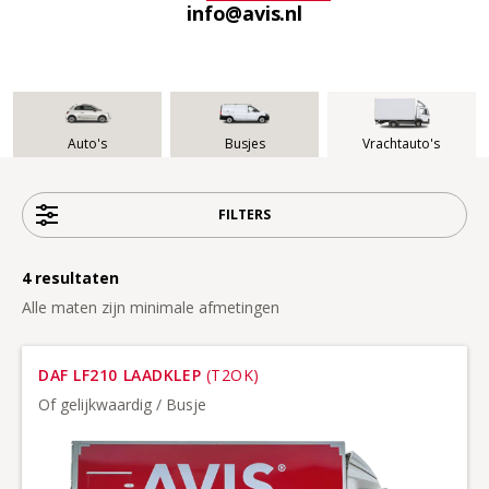
info@avis.nl
Auto's
Busjes
Vrachtauto's
FILTERS
4
resultaten
Alle maten zijn minimale afmetingen
DAF LF210 LAADKLEP
(T2OK)
Of gelijkwaardig / Busje