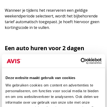
Wanneer je tijdens het reserveren een geldige
weekendperiode selecteert, wordt het bijbehorende
tarief automatisch toegepast. Je hoeft hiervoor geen
kortingscode in te vullen.
Een auto huren voor 2 dagen
Heb je niet het hele weekend een auto nodig? Ook
wanneer je een auto voor 2 dagen wilt huren, kun je
bij Avis de gewenste ophaal en inleverdatum
Deze website maakt gebruik van cookies
selecteren. Zo huur je alleen voor de periode waarin je
daadwerkelijk vervoer nodig hebt.
We gebruiken cookies om content en advertenties te
personaliseren, om functies voor social media te bieden
Heb je slechts één dag vervoer nodig? Bekijk dan de
en om ons websiteverkeer te analyseren. Ook delen we
mogelijkheden om een
auto te huren voor een dag
.
informatie over uw gebruik van onze site met onze