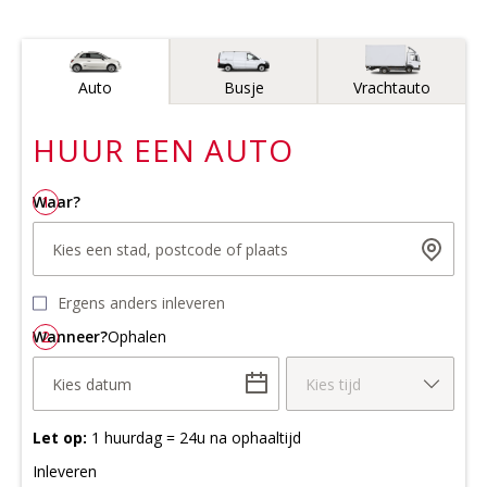
Voertuigtype
Auto
Busje
Vrachtauto
HUUR EEN
AUTO
Waar?
1
Kies een stad, postcode of plaats
Ergens anders inleveren
Wanneer?
2
Ophalen
Kies datum
Kies tijd
Let op:
1 huurdag = 24u na ophaaltijd
Inleveren