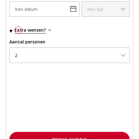
Kies datum
Kies tijd
Extra wensen?
3
Aantal personen
2