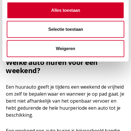
De weekendtarieven zijn niet geldig rond
feestdagen
Alles toestaan
Andere beperkingen kunnen van toepassing zijn
Selectie toestaan
De algemene voorwaarden van Avis zijn van
toepassing
Weigeren
Welke auto huren voor een
weekend?
Een huurauto geeft je tijdens een weekend de vrijheid
om zelf te bepalen waar en wanneer je op pad gaat. Je
bent niet afhankelijk van het openbaar vervoer en
hebt gedurende de hele huurperiode een auto tot je
beschikking.
Een weekend een auto huren is bijvoorbeeld handig