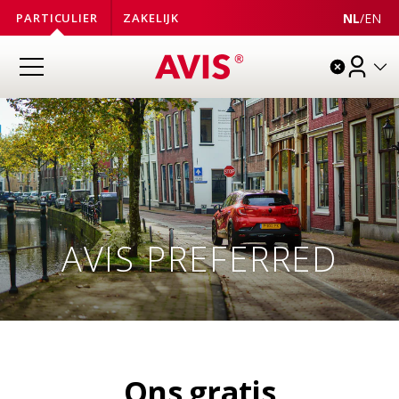
NL
/
EN
PARTICULIER
ZAKELIJK
AVIS PREFERRED
Ons gratis