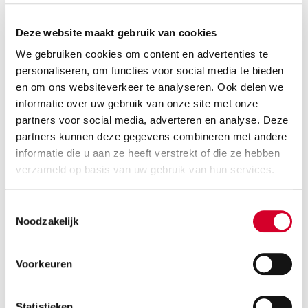
Deze website maakt gebruik van cookies
Avis Preferred Plus
We gebruiken cookies om content en advertenties te
personaliseren, om functies voor social media te bieden
Deelnemers die € 1.000 besteden bij 5 of meer huren
en om ons websiteverkeer te analyseren. Ook delen we
per jaar kwalificeren zich automatisch voor Avis
informatie over uw gebruik van onze site met onze
Preferred Plus, waardoor zij aanvullende voordelen
partners voor social media, adverteren en analyse. Deze
ontvangen:
partners kunnen deze gegevens combineren met andere
informatie die u aan ze heeft verstrekt of die ze hebben
Prioriteitsservice
verzameld op basis van uw gebruik van hun services.
10% korting op iedere huur
Toestemmingsselectie
Avis App** – Selecteer jouw voertuig in onze app
Noodzakelijk
Enkele upgrade indien beschikbaar**
Voorkeuren
Gratis extra bestuurder
Exclusieve partner aanbiedingen - Geniet van
Statistieken