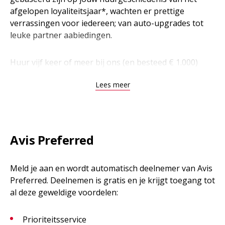
afgelopen loyaliteitsjaar*, wachten er prettige
verrassingen voor iedereen; van auto-upgrades tot
leuke partner aabiedingen.
Huur vijf keer of meer bij ons (en besteed € 1.000)
binnen een jaar en je kwalificeert je automatisch voor
Lees meer
Avis Preferred Plus. Je krijgt dan voorrang bij
beschikbaarheid van auto’s, een gratis extra
bestuurder bij iedere trip en, waar mogelijk, een
gratis voertuigupgrade.
Avis Preferred
Huur tien keer of meer (en besteed € 2.000) binnen
een jaar om ons hoogste niveau, Avis President’s
Meld je aan en wordt automatisch deelnemer van Avis
Club, te bereiken. Naast de voordelen van Avis
Preferred. Deelnemen is gratis en je krijgt toegang tot
Preferred en Preferred Plus krijg je gegarandeerd een
al deze geweldige voordelen:
voertuigupgrade bij treinstations en luchthavens – en
indien beschikbaar bij stadslocaties – en dubbele
Prioriteitsservice
upgrades in het weekend, afhankelijk van