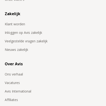
reserveringsvoorwaarden van het land.
Je kunt voor Avis Preferred sparen door
Zakelijk
voertuigen te huren uit het standaard wagenpark,
uit de Avis Select Series en, in bepaalde landen, van
Klant worden
Avis Prestige.
Inloggen op Avis zakelijk
Je kunt voor het Loyalty-niveau sparen door het
huren van bestelwagens, luxe auto's en
Veelgestelde vragen zakelijk
chauffeursservices in Zuid-Afrika.
Nieuws zakelijk
Over Avis
Ons verhaal
Vacatures
Avis International
Affiliates