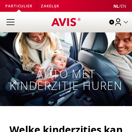
NL
/
EN
PARTICULIER
ZAKELIJK
AUTO MET
KINDERZITJE HUREN
Welke kinderzitjes kan