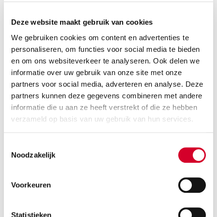
Deze website maakt gebruik van cookies
We gebruiken cookies om content en advertenties te
personaliseren, om functies voor social media te bieden
en om ons websiteverkeer te analyseren. Ook delen we
informatie over uw gebruik van onze site met onze
partners voor social media, adverteren en analyse. Deze
Zitverhoger zonder rugleuning bij
partners kunnen deze gegevens combineren met andere
auto huren voor kinderen van 6–12
informatie die u aan ze heeft verstrekt of die ze hebben
verzameld op basis van uw gebruik van hun services.
jaar
Toestemmingsselectie
De zitverhoger zonder rugleuning is geschikt voor
Noodzakelijk
kinderen van 6 tot 12 jaar. Door de verhoging van de
zitting kan je kind eenvoudig worden vastgemaakt
Voorkeuren
met de normale autogordel. Zo zit je kind veilig in de
huurauto.
Statistieken