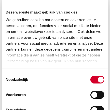
Wat mag je vervoeren?
Deze website maakt gebruik van cookies
Met een bestelbusje van Avis kun je vrijwel alles
We gebruiken cookies om content en advertenties te
vervoeren: tweedehands aankopen, grofvuil,
personaliseren, om functies voor social media te bieden
kantoorspullen, doe-het-zelf-materialen of zakelijke
en om ons websiteverkeer te analyseren. Ook delen we
goederen. Zolang de lading binnen de maximale
informatie over uw gebruik van onze site met onze
capaciteit van 18 m³ blijft en je een rijbewijs B hebt,
partners voor social media, adverteren en analyse. Deze
kun je direct op pad. Onze bussen zijn modern, goed
partners kunnen deze gegevens combineren met andere
onderhouden en voorzien van handige laad- en
informatie die u aan ze heeft verstrekt of die ze hebben
bevestigingsmogelijkheden, zodat je spullen veilig
verzameld op basis van uw gebruik van hun services.
blijven tijdens het rijden.
Toestemmingsselectie
Noodzakelijk
Handig voor
Voorkeuren
Statistieken