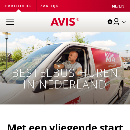
NL
/
EN
PARTICULIER
ZAKELIJK
BESTELBUS HUREN
IN NEDERLAND
Met een vliegende start