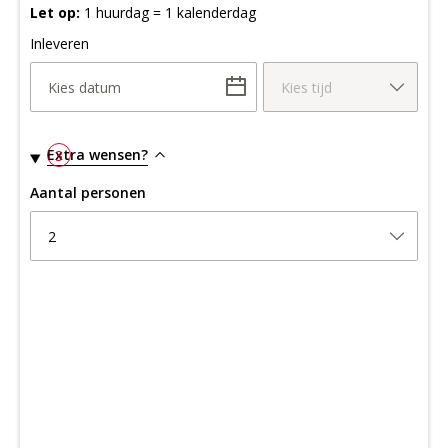
Let op:
1 huurdag = 1 kalenderdag
Inleveren
Kies datum
Kies tijd
Extra wensen?
3
Aantal personen
2