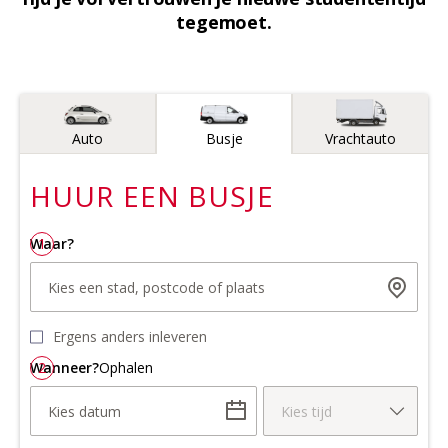
tegemoet.
Voertuigtype
Auto
Busje
Vrachtauto
HUUR EEN
BUSJE
Waar?
1
Kies een stad, postcode of plaats
Ergens anders inleveren
Wanneer?
2
Ophalen
Kies datum
Kies tijd