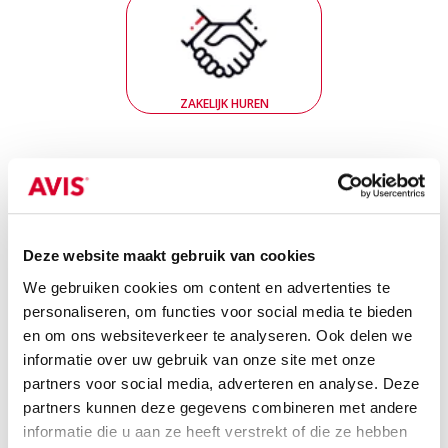
ZAKELIJK HUREN
Vragen over zakelijk huren
Deze website maakt gebruik van cookies
Zakelijk huren: Hoe kan ik een zakelijk account
We gebruiken cookies om content en advertenties te
aanmaken?
personaliseren, om functies voor social media te bieden
en om ons websiteverkeer te analyseren. Ook delen we
Zakelijk huren: Hoe moet ik mijn huurauto
informatie over uw gebruik van onze site met onze
afmelden?
partners voor social media, adverteren en analyse. Deze
partners kunnen deze gegevens combineren met andere
Kan ik een kopie van mijn factuur krijgen?
informatie die u aan ze heeft verstrekt of die ze hebben