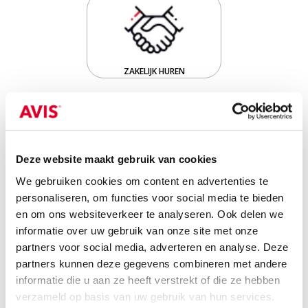
ZAKELIJK HUREN
Vragen over de mobiliteitskaart
Deze website maakt gebruik van cookies
We gebruiken cookies om content en advertenties te
Hoe vraag ik de Avis Mobiliteitskaart aan?
personaliseren, om functies voor social media te bieden
en om ons websiteverkeer te analyseren. Ook delen we
Wat zijn de voordelen voor mijn organisatie?
informatie over uw gebruik van onze site met onze
partners voor social media, adverteren en analyse. Deze
Krijgt elke werknemer een eigen kaart?
partners kunnen deze gegevens combineren met andere
informatie die u aan ze heeft verstrekt of die ze hebben
verzameld op basis van uw gebruik van hun services.
Verandert er iets aan de dienstverlening die ik