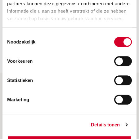
Welke auto is het beste voor een
partners kunnen deze gegevens combineren met andere
wintersportreis?
informatie die u aan ze heeft verstrekt of die ze hebben
verzameld op basis van uw gebruik van hun services.
Kan ik een busje huren voor wintersport met
vrienden?
Toestemmingsselectie
Noodzakelijk
Wanneer moet ik mijn wintersportauto boeken?
Voorkeuren
Statistieken
Hulp & Meer
Marketing
Veelgestelde vragen
Frequently asked questions (EN)
Details tonen
Factuur opvragen
Verzekeringen