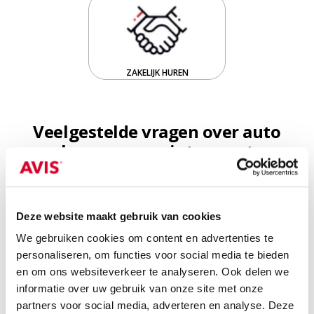
ZAKELIJK HUREN
Veelgestelde vragen over auto
huren voor wintersport
Heeft een huurauto voor wintersport standaard
Deze website maakt gebruik van cookies
winterbanden?
We gebruiken cookies om content en advertenties te
personaliseren, om functies voor social media te bieden
Kan ik sneeuwkettingen huren bij mijn
en om ons websiteverkeer te analyseren. Ook delen we
wintersportauto?
informatie over uw gebruik van onze site met onze
partners voor social media, adverteren en analyse. Deze