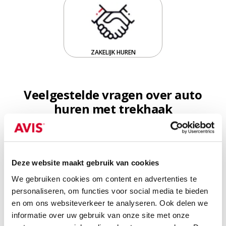
ZAKELIJK HUREN
Veelgestelde vragen over auto
huren met trekhaak
Hoeveel gewicht mag ik trekken met een
Deze website maakt gebruik van cookies
huurauto?
We gebruiken cookies om content en advertenties te
personaliseren, om functies voor social media te bieden
Kan ik een caravan trekken met een huurauto?
en om ons websiteverkeer te analyseren. Ook delen we
informatie over uw gebruik van onze site met onze
Wat zijn de extra kosten voor een trekhaak?