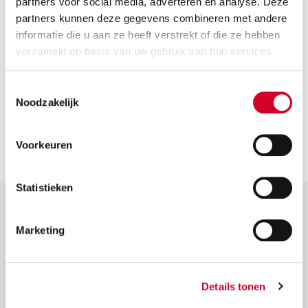
partners voor social media, adverteren en analyse. Deze
partners kunnen deze gegevens combineren met andere
Moet ik een speciale verzekering afsluiten voor
informatie die u aan ze heeft verstrekt of die ze hebben
trekken?
verzameld op basis van uw gebruik van hun services.
Moet ik zelf voor een witte kentekenplaat
Toestemmingsselectie
zorgen?
Noodzakelijk
Welke auto's met trekhaak zijn er beschikbaar?
Voorkeuren
Statistieken
Hulp & Meer
Marketing
Veelgestelde vragen
Frequently asked questions (EN)
Details tonen
Factuur opvragen