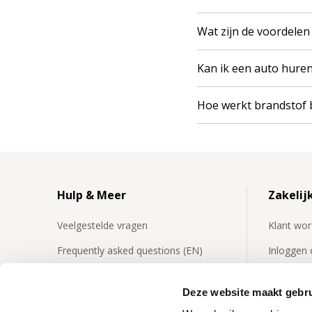
Wat zijn de voordele
Kan ik een auto huren
Hoe werkt brandstof 
Hulp & Meer
Zakelij
Veelgestelde vragen
Klant wo
Frequently asked questions (EN)
Inloggen o
Factuur opvragen
Veelgeste
Deze website maakt gebru
Verzekeringen
Nieuws za