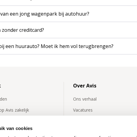
n van een jong wagenpark bij autohuur?
 zonder creditcard?
bij een huurauto? Moet ik hem vol terugbrengen?
k
Over Avis
rden
Ons verhaal
p Avis zakelijk
Vacatures
lde vragen zakelijk
Avis International
ik van cookies
kelijk
Affiliates