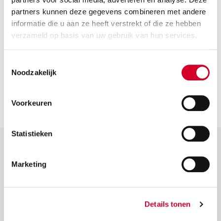
Hoe bereik ik Avis Amsterdam Overtoom met het
partners kunnen deze gegevens combineren met andere
openbaar vervoer?
informatie die u aan ze heeft verstrekt of die ze hebben
verzameld op basis van uw gebruik van hun services.
Waar kan ik tanken voor ik de auto inlever bij
Amsterdam Overtoom?
Toestemmingsselectie
Noodzakelijk
Is Amsterdam Overtoom een handige locatie
voor toeristen?
Voorkeuren
Statistieken
Hulp & Meer
Marketing
Veelgestelde vragen
Frequently asked questions (EN)
Details tonen
Factuur opvragen