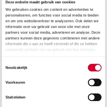
Deze website maakt gebruik van cookies
We gebruiken cookies om content en advertenties te
personaliseren, om functies voor social media te bieden
Minimale leeftijd bestuurder 21 jaar
en om ons websiteverkeer te analyseren. Ook delen we
Trekhaak op aanvraag
informatie over uw gebruik van onze site met onze
Diesel
Handgeschakeld
partners voor social media, adverteren en analyse. Deze
partners kunnen deze gegevens combineren met andere
2 zitplaatsen
4 deuren
informatie die u aan ze heeft verstrekt of die ze hebben
630 kg laadverm.
2,7 m³ inhoud.
verzameld op basis van uw gebruik van hun services.
Rijbewijs B
Airco
Toestemmingsselectie
Noodzakelijk
VOLKSWAGEN CRAFTER DSL
(VXNN)
Voorkeuren
Of gelijkwaardig / Busje
Statistieken