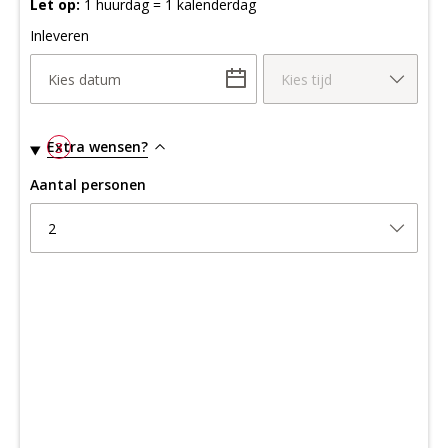
Let op:
1 huurdag = 1 kalenderdag
Inleveren
Kies datum
Kies tijd
Extra wensen?
3
Aantal personen
2