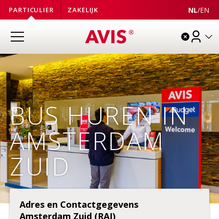
NL
/
EN
PARTICULIER
ZAKELIJK
BUS HUREN IN
AMSTERDAM
ZUID
Adres en Contactgegevens
Amsterdam Zuid (RAI)