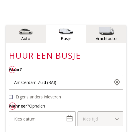
Voertuigtype
Auto
Busje
Vrachtauto
HUUR EEN
BUSJE
Waar?
1
Amsterdam Zuid (RAI)
Ergens anders inleveren
Wanneer?
2
Ophalen
Kies datum
Kies tijd