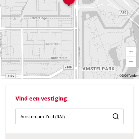
©2026 TomTom
Vind een vestiging
Vind een 