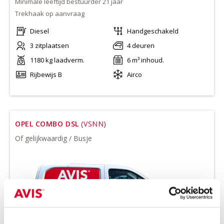
Minimale leeftijd bestuurder 21 jaar
Trekhaak op aanvraag
Diesel
Handgeschakeld
3 zitplaatsen
4 deuren
1180 kg laadverm.
6 m³ inhoud.
Rijbewijs B
Airco
OPEL COMBO DSL
(VSNN)
Of gelijkwaardig / Busje