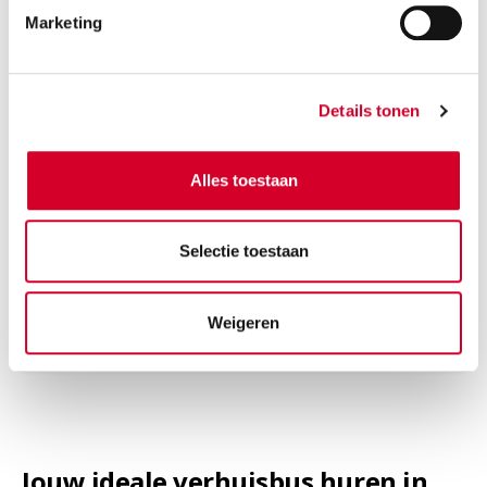
Marketing
Details tonen
Minimale leeftijd bestuurder 21 jaar
Alles toestaan
Trekhaak en all-season banden op aanvraag
Diesel
Handgeschakeld
Selectie toestaan
3 zitplaatsen
4 deuren
1080 kg laadverm.
10 m³ inhoud.
Weigeren
Rijbewijs B
Airco
Jouw ideale verhuisbus huren in