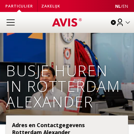
NL
/
EN
PARTICULIER
ZAKELIJK
BUSJE HUREN
IN ROTTERDAM
ALEXANDER
Adres en Contactgegevens
Rotterdam Alexander