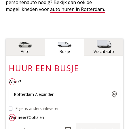
personenauto nodig? Bekijk dan ook de
mogelijkheden voor
auto huren in Rotterdam.
Voertuigtype
Auto
Busje
Vrachtauto
HUUR EEN
BUSJE
Waar?
1
Rotterdam Alexander
Ergens anders inleveren
Wanneer?
2
Ophalen