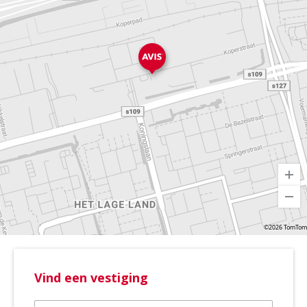
©2026 TomTom
Vind een vestiging