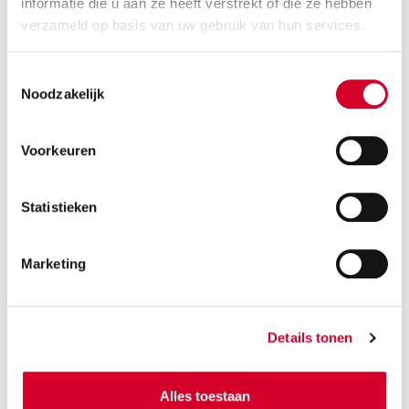
informatie die u aan ze heeft verstrekt of die ze hebben
RENAULT TRAFIC DSL DUBBELE CABINE
(VDNN)
verzameld op basis van uw gebruik van hun services.
Of gelijkwaardig / Bestelauto
Toestemmingsselectie
Noodzakelijk
Voorkeuren
Statistieken
Marketing
Minimale leeftijd bestuurder 21 jaar
Trekhaak en all-season banden op aanvraag
Diesel
Handgeschakeld
Details tonen
6 zitplaatsen
4 deuren
1060 kg laadverm.
3,3 m³ inhoud.
Alles toestaan
Rijbewijs B
Airco