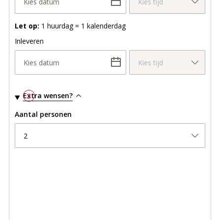
Kies datum
Kies tijd
Let op:
1 huurdag = 1 kalenderdag
Inleveren
Kies datum
Kies tijd
Extra wensen?
3
Aantal personen
2