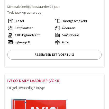
Minimale leeftijd bestuurder 21 jaar
Trekhaak op aanvraag
Diesel
Handgeschakeld
3 zitplaatsen
4 deuren
1180 kg laadverm.
6 m³ inhoud.
Rijbewijs B
Airco
RESERVEER DIT VOERTUIG
IVECO DAILY LAADKLEP
(VOKR)
Of gelijkwaardig / Busje