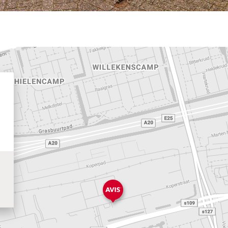
d een vestiging
terdam Alexander