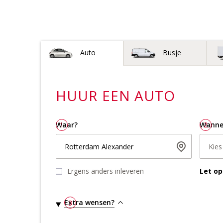
Voertuigtype
Auto
Busje
HUUR EEN
AUTO
Waar?
1
Wanne
2
Rotterdam Alexander
Kie
Ergens anders inleveren
Let op
Extra wensen?
3