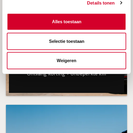
Details tonen
Alles toestaan
Selectie toestaan
Weigeren
Avis zomeraanbieding 2026
Ontvang korting + onbeperkte km