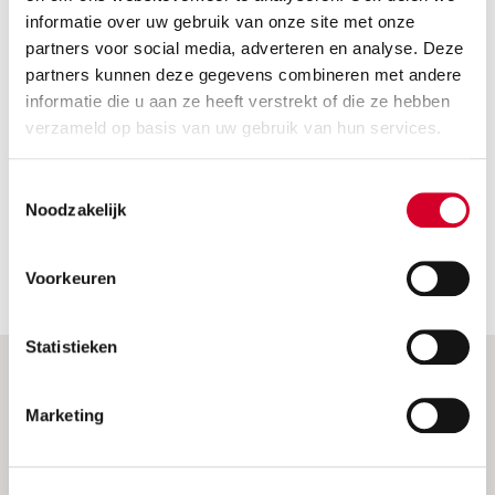
Vind een vestiging
informatie over uw gebruik van onze site met onze
partners voor social media, adverteren en analyse. Deze
partners kunnen deze gegevens combineren met andere
Vind een 
informatie die u aan ze heeft verstrekt of die ze hebben
verzameld op basis van uw gebruik van hun services.
Rotterdam Airport
Toestemmingsselectie
Rotterdam 
Rotterdam Airportplein 4
Noodzakelijk
3045AP, ROTTERDAM
Voorkeuren
Statistieken
Onze acties
Marketing