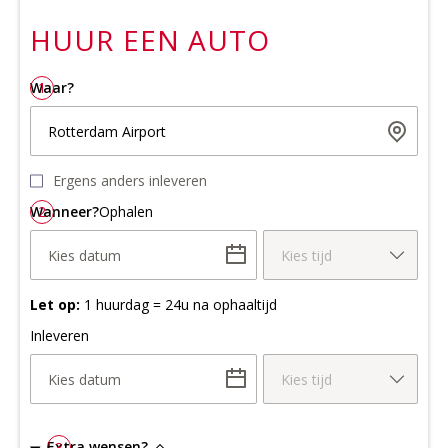
HUUR EEN
AUTO
Waar?
1
Rotterdam Airport
Ergens anders inleveren
Wanneer?
2
Ophalen
Kies datum
Kies tijd
Let op:
1 huurdag = 24u na ophaaltijd
Inleveren
Kies datum
Kies tijd
Extra wensen?
3