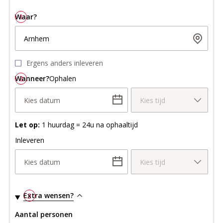
Waar?
1
Arnhem
Ergens anders inleveren
Wanneer?
2
Ophalen
Kies datum
Kies tijd
Let op:
1 huurdag = 24u na ophaaltijd
Inleveren
Kies datum
Kies tijd
Extra wensen?
3
Aantal personen