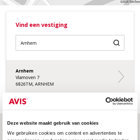
©2026 TomTom
Vind een vestiging
Vind een 
Arnhem
Arnhem
Vlamoven 7
6826TM, ARNHEM
Deze website maakt gebruik van cookies
We gebruiken cookies om content en advertenties te
Onze acties