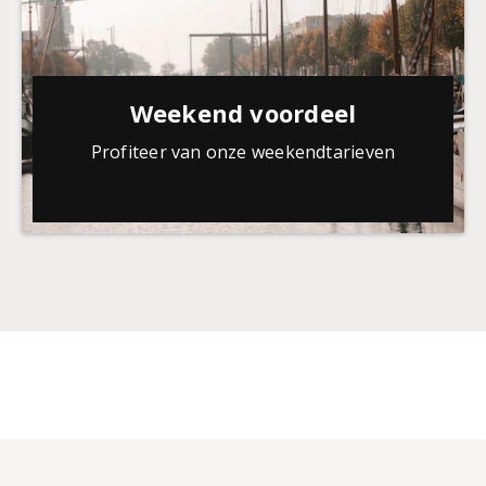
Weekend voordeel
Profiteer van onze weekendtarieven