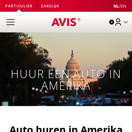
NL
/
EN
PARTICULIER
ZAKELIJK
HUUR EEN AUTO IN
AMERIKA
Auto huren in Amerika