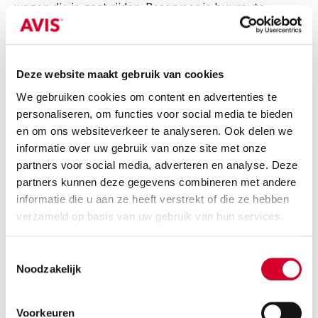
wegen die je gaat rijden. Reserveer je huurauto
eenvoudig en tijdig online, zodat je zorgeloos op reis
kunt. Autohuur in Amerika regel je snel en
gemakkelijk bij Avis.
Deze website maakt gebruik van cookies
We gebruiken cookies om content en advertenties te
personaliseren, om functies voor social media te bieden
Voertuigtype
en om ons websiteverkeer te analyseren. Ook delen we
Auto
Busje
Vrachtauto
informatie over uw gebruik van onze site met onze
partners voor social media, adverteren en analyse. Deze
HUUR EEN
AUTO
partners kunnen deze gegevens combineren met andere
informatie die u aan ze heeft verstrekt of die ze hebben
Waar?
1
verzameld op basis van uw gebruik van hun services.
Kies een stad, postcode of plaats
Toestemmingsselectie
Noodzakelijk
Ergens anders inleveren
Wanneer?
2
Ophalen
Voorkeuren