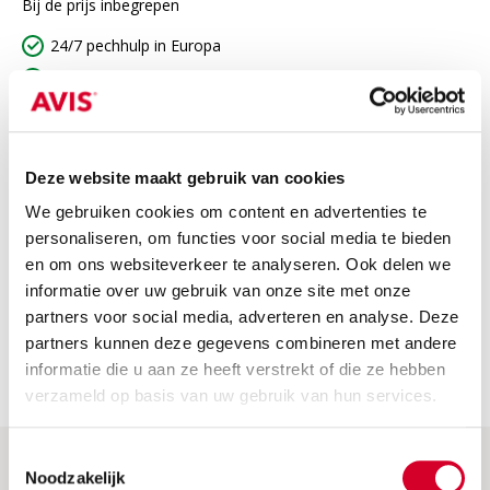
Bij de prijs inbegrepen
24/7 pechhulp in Europa
WA-verzekering
BTW
Niet inbegrepen
Deze website maakt gebruik van cookies
Niet bij de prijs inbegrepen
We gebruiken cookies om content en advertenties te
personaliseren, om functies voor social media te bieden
Brandstofkosten: Breng de auto altijd volgetankt of
en om ons websiteverkeer te analyseren. Ook delen we
volgeladen terug. Zo niet, dan rekenen we de brandstof- of
informatie over uw gebruik van onze site met onze
oplaadkosten door.
partners voor social media, adverteren en analyse. Deze
Waarborg: Deze wordt voldaan bij het ophalen van de
partners kunnen deze gegevens combineren met andere
auto. Je krijgt het volledige bedrag terug als je de auto
informatie die u aan ze heeft verstrekt of die ze hebben
zonder schade inlevert.
verzameld op basis van uw gebruik van hun services.
Toestemmingsselectie
Noodzakelijk