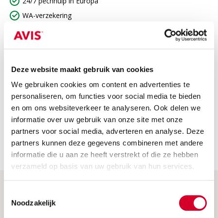
24/7 pechhulp in Europa
WA-verzekering
BTW
Niet inbegrepen
Deze website maakt gebruik van cookies
Niet bij de prijs inbegrepen
We gebruiken cookies om content en advertenties te
Brandstofkosten: Breng de auto altijd volgetankt of
personaliseren, om functies voor social media te bieden
volgeladen terug. Zo niet, dan rekenen we de brandstof- of
en om ons websiteverkeer te analyseren. Ook delen we
oplaadkosten door.
informatie over uw gebruik van onze site met onze
Waarborg: Deze wordt voldaan bij het ophalen van de
partners voor social media, adverteren en analyse. Deze
auto. Je krijgt het volledige bedrag terug als je de auto
partners kunnen deze gegevens combineren met andere
zonder schade inlevert.
informatie die u aan ze heeft verstrekt of die ze hebben
verzameld op basis van uw gebruik van hun services.
Toestemmingsselectie
Hulp & Meer
Noodzakelijk