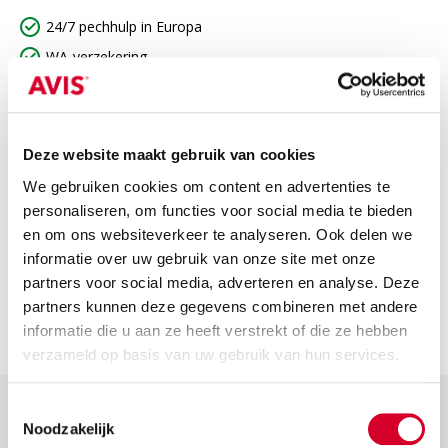
24/7 pechhulp in Europa
WA-verzekering
BTW
Niet inbegrepen
Deze website maakt gebruik van cookies
Niet bij de prijs inbegrepen
We gebruiken cookies om content en advertenties te
personaliseren, om functies voor social media te bieden
Brandstofkosten: Breng de auto altijd volgetankt of
volgeladen terug. Zo niet, dan rekenen we de brandstof- of
en om ons websiteverkeer te analyseren. Ook delen we
oplaadkosten door.
informatie over uw gebruik van onze site met onze
partners voor social media, adverteren en analyse. Deze
Waarborg: Deze wordt voldaan bij het ophalen van de
auto. Je krijgt het volledige bedrag terug als je de auto
partners kunnen deze gegevens combineren met andere
zonder schade inlevert.
informatie die u aan ze heeft verstrekt of die ze hebben
verzameld op basis van uw gebruik van hun services.
Toestemmingsselectie
Noodzakelijk
Hulp & Meer