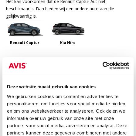
Het kan voorkomen dat de Renault Captur Aut niet
beschikbaar is. Dan bieden wij een andere auto aan die
gelijkwaardig is.
Renault Captur
Kia Niro
Inbegrepen
Bij de prijs inbegrepen
Deze website maakt gebruik van cookies
24/7 pechhulp in Europa
We gebruiken cookies om content en advertenties te
WA-verzekering
personaliseren, om functies voor social media te bieden
BTW
en om ons websiteverkeer te analyseren. Ook delen we
informatie over uw gebruik van onze site met onze
Niet inbegrepen
partners voor social media, adverteren en analyse. Deze
partners kunnen deze gegevens combineren met andere
Niet bij de prijs inbegrepen