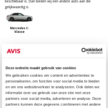
beschikbaar is. Dan bieden wij een andere auto aan die
gelijkwaardig is.
Mercedes C-
klasse
Inbegrepen
Bij de prijs inbegrepen
24/7 pechhulp in Europa
Deze website maakt gebruik van cookies
WA-verzekering
We gebruiken cookies om content en advertenties te
personaliseren, om functies voor social media te bieden
BTW
en om ons websiteverkeer te analyseren. Ook delen we
informatie over uw gebruik van onze site met onze
Niet inbegrepen
partners voor social media, adverteren en analyse. Deze
Niet bij de prijs inbegrepen
partners kunnen deze gegevens combineren met andere