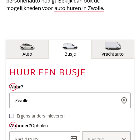
personenauto nodig? Bekijk dan ook de
mogelijkheden voor
auto huren in Zwolle.
Voertuigtype
Auto
Busje
Vrachtauto
HUUR EEN
BUSJE
Waar?
1
Zwolle
Ergens anders inleveren
Wanneer?
2
Ophalen
Kies datum
Kies tijd