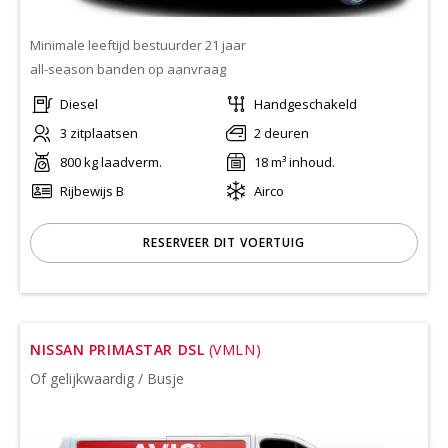
Minimale leeftijd bestuurder 21 jaar
all-season banden op aanvraag
Diesel
Handgeschakeld
3 zitplaatsen
2 deuren
800 kg laadverm.
18 m³ inhoud.
Rijbewijs B
Airco
RESERVEER DIT VOERTUIG
NISSAN PRIMASTAR DSL
(VMLN)
Of gelijkwaardig / Busje