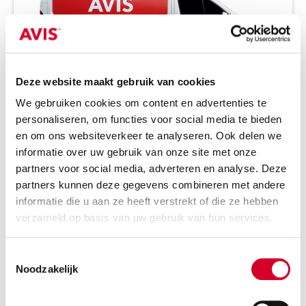
Deze website maakt gebruik van cookies
We gebruiken cookies om content en advertenties te
personaliseren, om functies voor social media te bieden
Minimale leeftijd bestuurder 21 jaar
en om ons websiteverkeer te analyseren. Ook delen we
Trekhaak op aanvraag
informatie over uw gebruik van onze site met onze
Diesel
Handgeschakeld
partners voor social media, adverteren en analyse. Deze
3 zitplaatsen
4 deuren
partners kunnen deze gegevens combineren met andere
informatie die u aan ze heeft verstrekt of die ze hebben
1180 kg laadverm.
6 m³ inhoud.
verzameld op basis van uw gebruik van hun services.
Rijbewijs B
Airco
Toestemmingsselectie
RESERVEER DIT VOERTUIG
Noodzakelijk