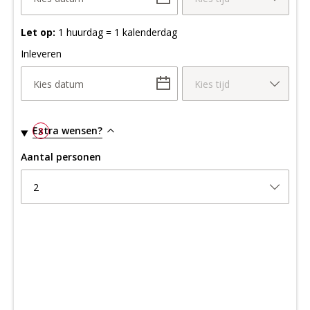
Let op:
1 huurdag = 1 kalenderdag
Inleveren
Kies datum
Kies tijd
Extra wensen?
3
Aantal personen
2