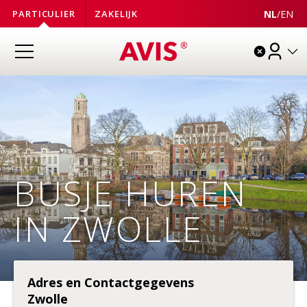
NL
/
EN
PARTICULIER
ZAKELIJK
BUSJE HUREN
IN ZWOLLE
Adres en Contactgegevens
Zwolle