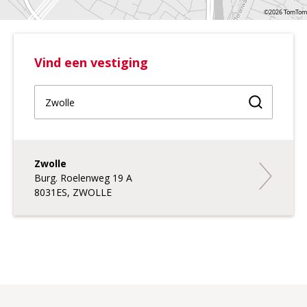
©2026 TomTom
Vind een vestiging
Vind een 
Zwolle
Zwolle
Burg. Roelenweg 19 A
8031ES, ZWOLLE