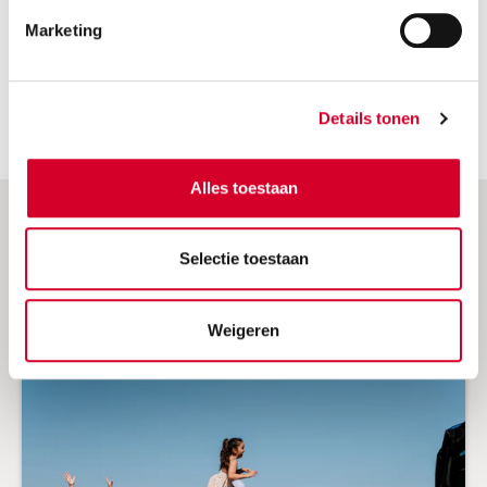
Marketing
Hilversum
Hilversum
Stationsstraat 2 C
1211EM, HILVERSUM
Details tonen
Alles toestaan
Onze acties
Selectie toestaan
Weigeren