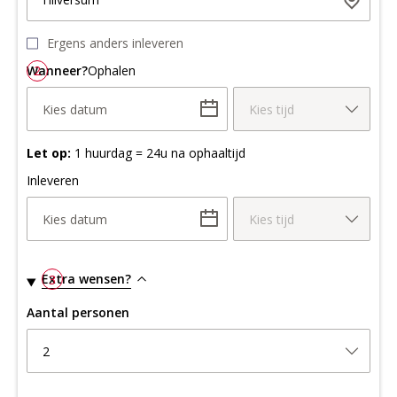
Ergens anders inleveren
Wanneer?
2
Ophalen
Kies datum
Kies tijd
Let op:
1 huurdag = 24u na ophaaltijd
Inleveren
Kies datum
Kies tijd
Extra wensen?
3
Aantal personen
2