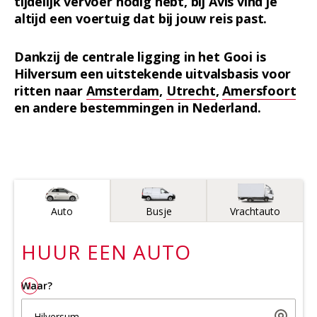
tijdelijk vervoer nodig hebt, bij Avis vind je
altijd een voertuig dat bij jouw reis past.
Dankzij de centrale ligging in het Gooi is
Hilversum een uitstekende uitvalsbasis voor
ritten naar
Amsterdam
,
Utrecht
,
Amersfoort
en andere bestemmingen in Nederland.
Voertuigtype
Auto
Busje
Vrachtauto
HUUR EEN
AUTO
Waar?
1
Hilversum