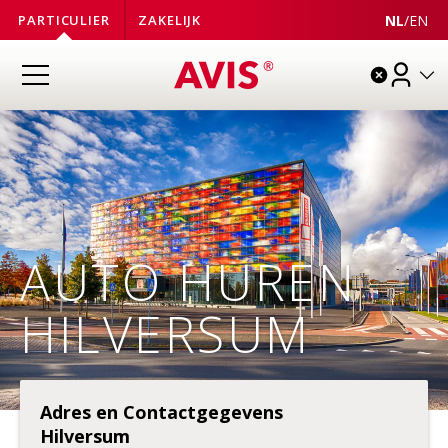
NL
/
EN
PARTICULIER
ZAKELIJK
AUTO HUREN
HILVERSUM
Adres en Contactgegevens
Hilversum