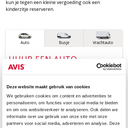
kun je tegen een kleine vergoeding ook een
kinderzitje reserveren.
Voertuigtype
Auto
Busje
Vrachtauto
HUUR EEN
AUTO
Waar?
1
Kies een stad, postcode of plaats
Deze website maakt gebruik van cookies
We gebruiken cookies om content en advertenties te
Ergens anders inleveren
personaliseren, om functies voor social media te bieden
Wanneer?
2
Ophalen
en om ons websiteverkeer te analyseren. Ook delen we
informatie over uw gebruik van onze site met onze
Kies datum
Kies tijd
partners voor social media, adverteren en analyse. Deze