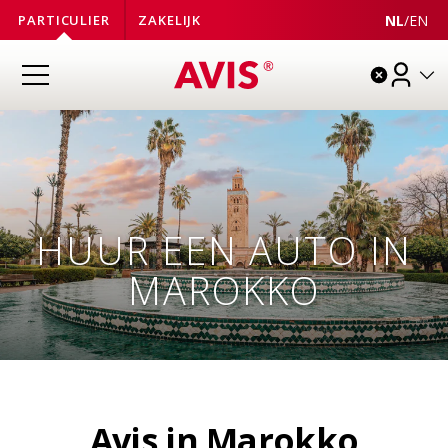
NL
/
EN
PARTICULIER
ZAKELIJK
HUUR EEN AUTO IN
MAROKKO
Avis in Marokko