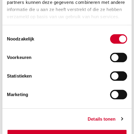
partners kunnen deze gegevens combineren met andere
Let op:
1 huurdag = 24u na ophaaltijd
informatie die u aan ze heeft verstrekt of die ze hebben
Inleveren
verzameld op basis van uw gebruik van hun services.
Kies datum
Kies tijd
Toestemmingsselectie
Noodzakelijk
Extra wensen?
3
Voorkeuren
Aantal personen
2
Statistieken
Marketing
Details tonen