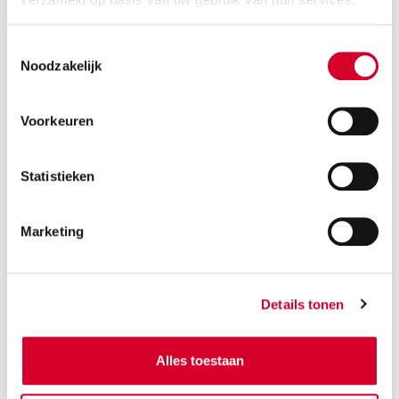
Extra wensen?
3
Toestemmingsselectie
Noodzakelijk
Aantal personen
2
Voorkeuren
Statistieken
Marketing
Details tonen
BEKIJK
AUTO'S
Alles toestaan