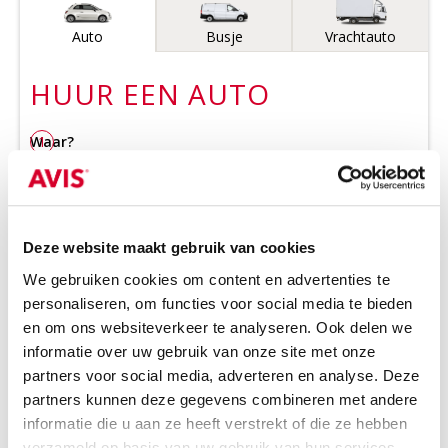
Voertuigtype
Auto
Busje
Vrachtauto
HUUR EEN
AUTO
Waar?
1
Kies een stad, postcode of plaats
Ergens anders inleveren
Deze website maakt gebruik van cookies
Wanneer?
2
Ophalen
We gebruiken cookies om content en advertenties te
personaliseren, om functies voor social media te bieden
Kies datum
Kies tijd
en om ons websiteverkeer te analyseren. Ook delen we
informatie over uw gebruik van onze site met onze
Let op:
1 huurdag = 24u na ophaaltijd
partners voor social media, adverteren en analyse. Deze
Inleveren
partners kunnen deze gegevens combineren met andere
informatie die u aan ze heeft verstrekt of die ze hebben
Kies datum
Kies tijd
verzameld op basis van uw gebruik van hun services.