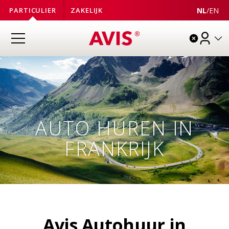
NL
/
EN
PARTICULIER
ZAKELIJK
AUTO HUREN IN
FRANKRIJK
Avis Autohuur in