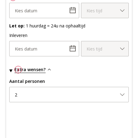
Kies datum
Kies tijd
Let op:
1 huurdag = 24u na ophaaltijd
Inleveren
Kies datum
Kies tijd
Extra wensen?
3
Aantal personen
2