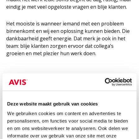
eindig je met veel opgeloste vragen en blije klanten.
Het mooiste is wanneer iemand met een probleem
binnenkomt en wij een oplossing kunnen bieden. Die
dankbaarheid geeft energie. Dat merk je ook in het
team: blije klanten zorgen ervoor dat collega’s
groeien en met plezier hun werk doen.
5. Wat wil je ondernemers in
Apeldoorn meegeven?
Deze website maakt gebruik van cookies
Ondernemen is bewegen. Daarom is het belangrijk
dat je vervoer past bij je planning, je werk en je groei.
We gebruiken cookies om content en advertenties te
personaliseren, om functies voor social media te bieden
en om ons websiteverkeer te analyseren. Ook delen we
Of je nu tijdelijk extra capaciteit nodig hebt of flexibel
informatie over uw gebruik van onze site met onze
wilt blijven zonder een auto te kopen: wij denken