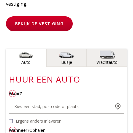
vestiging.
BEKIJK DE VESTIGING
Voertuigtype
Auto
Busje
Vrachtauto
HUUR EEN
AUTO
Waar?
1
Kies een stad, postcode of plaats
Ergens anders inleveren
Wanneer?
2
Ophalen