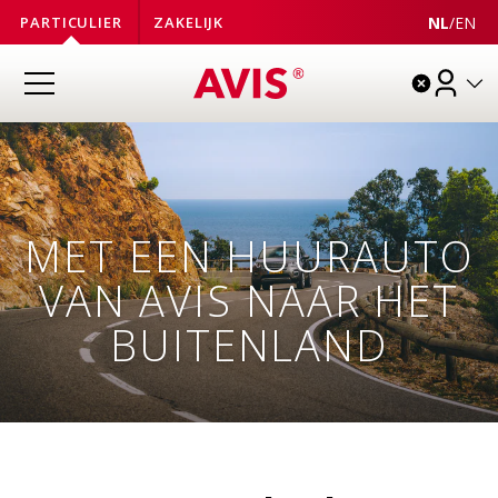
NL
/
EN
PARTICULIER
ZAKELIJK
MET EEN HUURAUTO
VAN AVIS NAAR HET
BUITENLAND