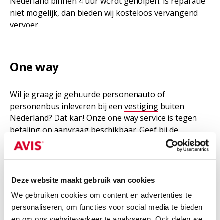
Nederland binnen 4 uur wordt geholpen. Is reparatie
niet mogelijk, dan bieden wij kosteloos vervangend
vervoer.
One way
Wil je graag je gehuurde personenauto of
personenbus inleveren bij een
vestiging
buiten
Nederland? Dat kan! Onze one way service is tegen
betaling op aanvraag beschikbaar. Geef bij de
reservering aan waar je de huurauto wilt in te leveren.
Voor meer informatie over het huren van een auto
om naar het buitenland te rijden, kan je contact
Deze website maakt gebruik van cookies
opnemen met ons callcenter via telefoonnummer
088
We gebruiken cookies om content en advertenties te
– 9005555
.
personaliseren, om functies voor social media te bieden
en om ons websiteverkeer te analyseren. Ook delen we