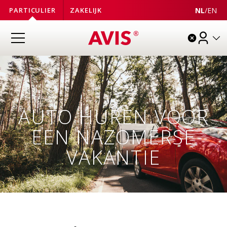
NL
/
EN
PARTICULIER
ZAKELIJK
AUTO HUREN VOOR
EEN NAZOMERSE
VAKANTIE