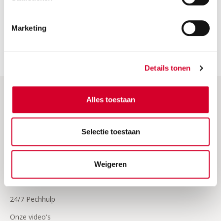
ons callcenter via de chat of telefoonnummer 088 –
9005555.
Marketing
Details tonen
Alles toestaan
Hulp & Meer
Veelgestelde vragen
Selectie toestaan
Frequently asked questions (EN)
Factuur opvragen
Weigeren
Verzekeringen
24/7 Pechhulp
Onze video's