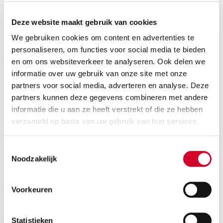
zeker niet te zwaar is. Het is belangrijk om tijdens het
rijden de maximale toegestane snelheid van 90
Deze website maakt gebruik van cookies
kilometer aan te houden. Rijd je sneller, dan kan de
We gebruiken cookies om content en advertenties te
caravan al snel gaan slingeren.
personaliseren, om functies voor social media te bieden
en om ons websiteverkeer te analyseren. Ook delen we
informatie over uw gebruik van onze site met onze
Auto huren met trekhaak
partners voor social media, adverteren en analyse. Deze
partners kunnen deze gegevens combineren met andere
informatie die u aan ze heeft verstrekt of die ze hebben
Heeft jouw auto geen trekhaak? Een
auto huren voor
verzameld op basis van uw gebruik van hun services.
vakantie
doe je gemakkelijk en snel bij één van de Avis
vestigingen bij jou in de buurt! Avis heeft een groot
landelijk dekkend netwerk zodat er altijd een vestiging
Toestemmingsselectie
Noodzakelijk
dichtbij te vinden is. Deze extra service bieden wij op
aanvraag omdat niet iedere huurauto uit ons brede
wagenpark standaard een trekhaak heeft. Reserveer
Voorkeuren
direct om zeker te zijn van jouw huurauto met
trekhaak. Voor meer informatie over het huren van
een auto met trekhaak, kan je contact opnemen met
Statistieken