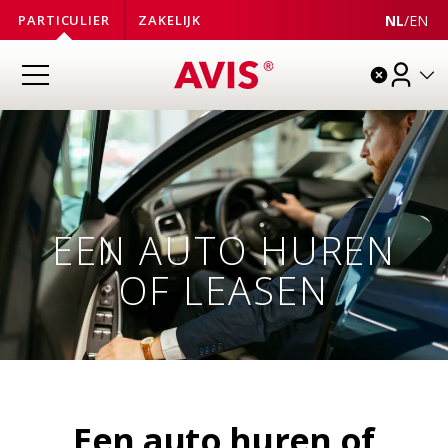
NL
/
EN
PARTICULIER
ZAKELIJK
EEN AUTO HUREN
OF LEASEN
Een auto huren of