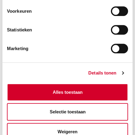
Voorkeuren
Statistieken
Marketing
BLIJF OP DE
Details tonen
HOOGTE
Alles toestaan
Met onze nieuwsbrief ben je
Selectie toestaan
altijd op de hoogte van acties en
speciale aanbiedingen.
Weigeren