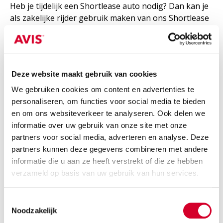
Heb je tijdelijk een Shortlease auto nodig? Dan kan je
als zakelijke rijder gebruik maken van ons Shortlease
product: LeaseOnline. Bij LeaseOnline kan je rekenen
op een flexibel en eerlijk contract én een betaalbare
auto. Na een maand is de Shortlease auto maandelijks
opzegbaar. Je betaalt één vast maandbedrag en alles
Deze website maakt gebruik van cookies
kan online geregeld worden.
We gebruiken cookies om content en advertenties te
personaliseren, om functies voor social media te bieden
Na 1 maand dagelijks opzegbaar
en om ons websiteverkeer te analyseren. Ook delen we
Geschikt voor de zakelijke rijder
informatie over uw gebruik van onze site met onze
partners voor social media, adverteren en analyse. Deze
Voordelige tarieven
partners kunnen deze gegevens combineren met andere
Flexibel contract
informatie die u aan ze heeft verstrekt of die ze hebben
verzameld op basis van uw gebruik van hun services.
24/7 gratis pechhulp in Europa
Alles kan online geregeld worden
Toestemmingsselectie
Noodzakelijk
Geen levertijd, direct rijden