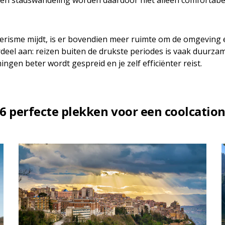
een stadswandeling worden daardoor niet alleen comfortabe
risme mijdt, is er bovendien meer ruimte om de omgeving e
rdeel aan: reizen buiten de drukste periodes is vaak duurza
gen beter wordt gespreid en je zelf efficiënter reist.
6 perfecte plekken voor een coolcatio