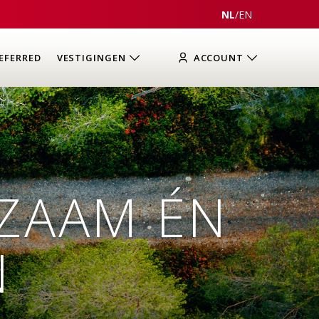
NL
/
EN
EFERRED
VESTIGINGEN
ACCOUNT
ZAAM ÉN
N