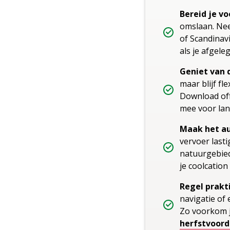
Bereid je vo
omslaan. Nee
of Scandinav
als je afgel
Geniet van d
maar blijf fl
Download off
mee voor lan
Maak het au
vervoer lasti
natuurgebied
je coolcatio
Regel prakt
navigatie of
Zo voorkom j
herfstvoord