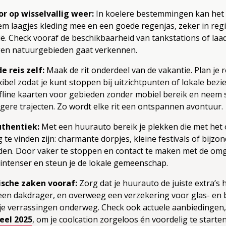
or op wisselvallig weer:
In koelere bestemmingen kan het 
m laagjes kleding mee en een goede regenjas, zeker in regi
ië. Check vooraf de beschikbaarheid van tankstations of laa
egen natuurgebieden gaat verkennen.
e reis zelf:
Maak de rit onderdeel van de vakantie. Plan je 
exibel zodat je kunt stoppen bij uitzichtpunten of lokale be
line kaarten voor gebieden zonder mobiel bereik en neem 
gere trajecten. Zo wordt elke rit een ontspannen avontuur.
thentiek:
Met een huurauto bereik je plekken die met het
g te vinden zijn: charmante dorpjes, kleine festivals of bijzo
en. Door vaker te stoppen en contact te maken met de omge
n intenser en steun je de lokale gemeenschap.
ische zaken vooraf:
Zorg dat je huurauto de juiste extra’s h
 een dakdrager, en overweeg een verzekering voor glas- en
e verrassingen onderweg. Check ook actuele aanbiedingen,
eel 2025
, om je coolcation zorgeloos én voordelig te starten