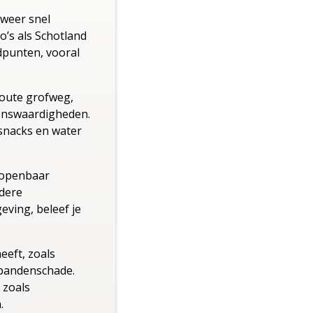
weer snel
o’s als Schotland
dpunten, vooral
route grofweg,
zienswaardigheden.
snacks en water
 openbaar
ndere
ving, beleef je
eeft, zoals
 bandenschade.
 zoals
.