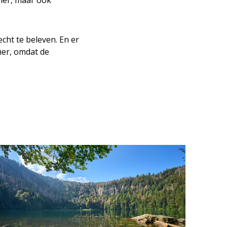
ler, maar ook
cht te beleven. En er
mer, omdat de
n