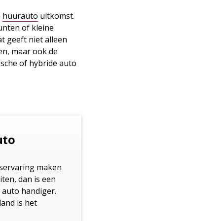
n
huurauto
uitkomst.
unten of kleine
 geeft niet alleen
den, maar ook de
ische of hybride auto
uto
iservaring maken
iten, dan is een
e auto handiger.
and is het