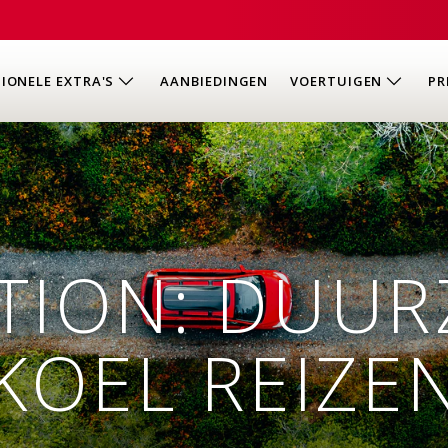
IONELE EXTRA'S
AANBIEDINGEN
VOERTUIGEN
PR
TION: DUUR
KOEL REIZE