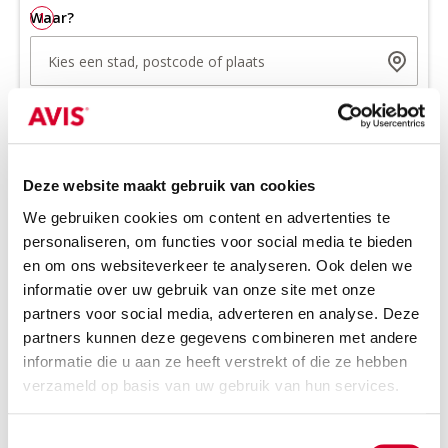
Waar?
1
Kies een stad, postcode of plaats
Ergens anders inleveren
Wanneer?
2
Ophalen
Kies datum
Kies tijd
Deze website maakt gebruik van cookies
We gebruiken cookies om content en advertenties te
Let op:
1 huurdag = 24u na ophaaltijd
personaliseren, om functies voor social media te bieden
Inleveren
en om ons websiteverkeer te analyseren. Ook delen we
informatie over uw gebruik van onze site met onze
Kies datum
Kies tijd
partners voor social media, adverteren en analyse. Deze
partners kunnen deze gegevens combineren met andere
informatie die u aan ze heeft verstrekt of die ze hebben
Extra wensen?
3
verzameld op basis van uw gebruik van hun services.
Aantal personen
Toestemmingsselectie