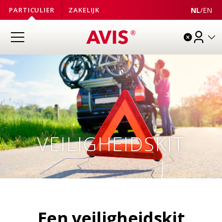
NL
/
EN
PARTICULIER
ZAKELIJK
VEILIGHEIDSKIT
Een veiligheidskit