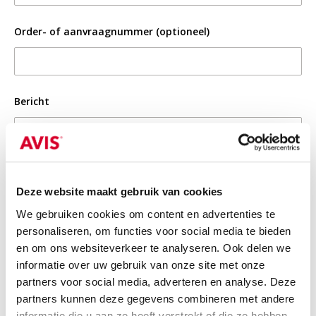
Order- of aanvraagnummer (optioneel)
Bericht
Deze website maakt gebruik van cookies
Bijlage (optioneel)
We gebruiken cookies om content en advertenties te
personaliseren, om functies voor social media te bieden
BESTAND TOEVOEGEN
en om ons websiteverkeer te analyseren. Ook delen we
informatie over uw gebruik van onze site met onze
Dit formulier wordt beschermd door reCAPTCHA en de
partners voor social media, adverteren en analyse. Deze
Google Privacy Policy
en
Servicevoorwaarden
zijn van toepassing.
partners kunnen deze gegevens combineren met andere
informatie die u aan ze heeft verstrekt of die ze hebben