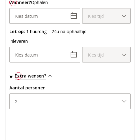
Wanneer?
2
Ophalen
Kies datum
Kies tijd
Let op:
1 huurdag = 24u na ophaaltijd
Inleveren
Kies datum
Kies tijd
Extra wensen?
3
Aantal personen
2