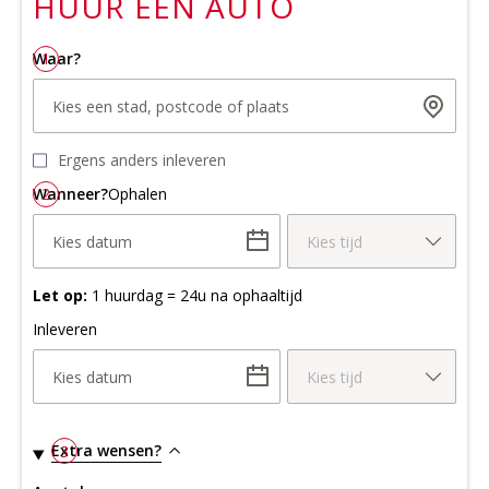
HUUR EEN
AUTO
Waar?
1
Kies een stad, postcode of plaats
Ergens anders inleveren
Wanneer?
2
Ophalen
Kies datum
Kies tijd
Let op:
1 huurdag = 24u na ophaaltijd
Inleveren
Kies datum
Kies tijd
Extra wensen?
3