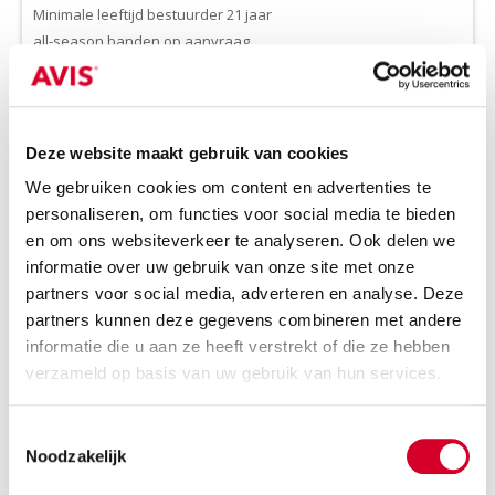
Minimale leeftijd bestuurder 21 jaar
all-season banden op aanvraag
Benzine
Automaat
5 zitplaatsen
5 deuren
2 koffers
Airco
Deze website maakt gebruik van cookies
We gebruiken cookies om content en advertenties te
RESERVEER DIT VOERTUIG
personaliseren, om functies voor social media te bieden
en om ons websiteverkeer te analyseren. Ook delen we
informatie over uw gebruik van onze site met onze
partners voor social media, adverteren en analyse. Deze
KIA SPORTAGE AUT
(IDAR)
partners kunnen deze gegevens combineren met andere
informatie die u aan ze heeft verstrekt of die ze hebben
Of gelijkwaardig / Suv s
verzameld op basis van uw gebruik van hun services.
Toestemmingsselectie
Noodzakelijk