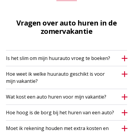
de korting is te combineren met andere kortingen
en is maximaal 30%;
de aanbieding is geldig onder voorbehoud van de
Vragen over auto huren in de
beschikbaarheid;
zomervakantie
Actievoorwaarden (ongelimiteerde kilometers)
Is het slim om mijn huurauto vroeg te boeken?
ongelimiteerde kilometers gelden bij vertrek tot en
met 29 augustus 2026 en zijn uitsluitend van
toepassing op de verhuur van personenauto’s met
Hoe weet ik welke huurauto geschikt is voor
een huurduur van 7 tot en met 21 dagen;
mijn vakantie?
de ongelimiteerde kilometeractie geldt voor alle
Wat kost een auto huren voor mijn vakantie?
categorieën;
bij deze actie ontvang je ongelimiteerde kilometers
Hoe hoog is de borg bij het huren van een auto?
'naar redelijkheid’. Wanneer je extreme kilometers
rijdt, kunnen wij besluiten om de verhuring niet
Moet ik rekening houden met extra kosten en
meer te verlengen en/of geen nieuwe