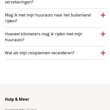
verzekeringen?
verhuring(en) meer aan te gaan;
bij verlenging van de huurperiode komt het aantal
Mag ik met mijn huurauto naar het buitenland
vrije kilometers te vervallen; aanbieding onder
rijden?
voorbehoud van beschikbaarheid en kan eindigen
zonder voorafgaande kennisgeving;
Hoeveel kilometers mag ik rijden met mijn
de aanbieding is geldig onder voorbehoud van de
huurauto?
beschikbaarheid;
Wat als mijn reisplannen veranderen?
Wanneer je huurt zijn de
algemene voorwaarden
van Avis van toepassing.
Hulp & Meer
Veelgestelde vragen