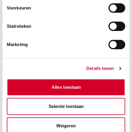
Voorkeuren
Statistieken
Minimale leeftijd bestuurder 21 jaar
all-season banden op aanvraag
Marketing
Benzine
Automaat
5 zitplaatsen
5 deuren
Details tonen
2 koffers
Airco
RESERVEER DIT VOERTUIG
Alles toestaan
Selectie toestaan
Weigeren