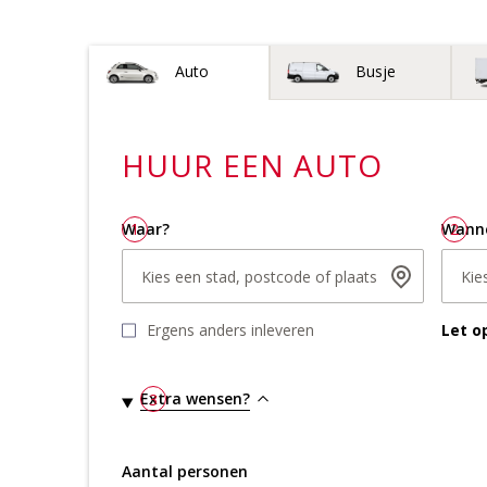
Voertuigtype
Auto
Busje
HUUR EEN
AUTO
Waar?
1
Wann
2
Kies een stad, postcode of plaats
Kie
Ergens anders inleveren
Let o
Extra wensen?
3
Aantal personen