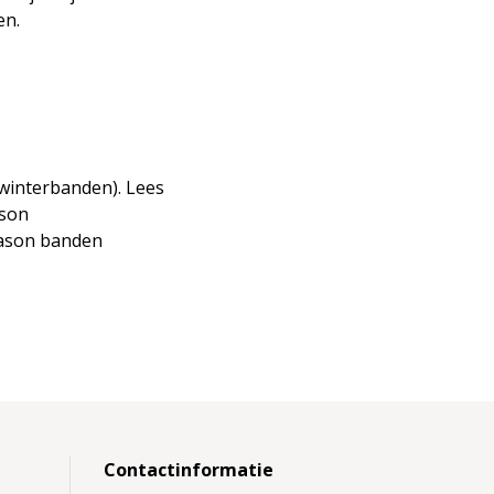
en.
 winterbanden). Lees
ason
eason banden
Contactinformatie