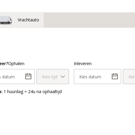
Vrachtauto
eer?
Ophalen
Inleveren
s datum
Kies tijd
Kies datum
Kie
p:
1 huurdag = 24u na ophaaltijd