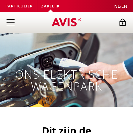
NL
/
EN
PARTICULIER
ZAKELIJK
ONS ELEKTRISCHE
WAGENPARK
Dit zijn de