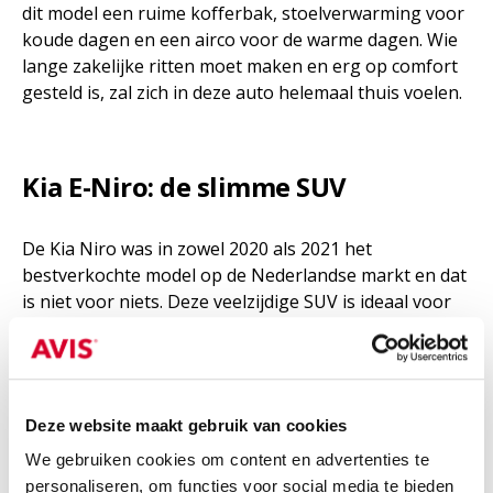
dit model een ruime kofferbak, stoelverwarming voor
koude dagen en een airco voor de warme dagen. Wie
lange zakelijke ritten moet maken en erg op comfort
gesteld is, zal zich in deze auto helemaal thuis voelen.
Kia E-Niro: de slimme SUV
De Kia Niro was in zowel 2020 als 2021 het
bestverkochte model op de Nederlandse markt en dat
is niet voor niets. Deze veelzijdige SUV is ideaal voor
een zakelijke rijder die risicoloos op elektrisch rijden
wil overgaan. De degelijke elektrische variant van dit
model laadt sneller dan een gemiddelde elektrische
auto. Daarnaast zitten er veel functies in die
Deze website maakt gebruik van cookies
energiebesparing stimuleren en is er veel ruimte. Bij
dit model is er ook extra veel aandacht aan veiligheid
We gebruiken cookies om content en advertenties te
besteed met bijvoorbeeld vermoeidheidsherkenning.
personaliseren, om functies voor social media te bieden