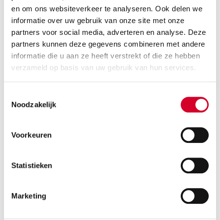
Voor zowel korte als lange afstanden is de Kia E-Niro
en om ons websiteverkeer te analyseren. Ook delen we
zeer geschikt als elektrisch zakelijk voertuig.
informatie over uw gebruik van onze site met onze
partners voor social media, adverteren en analyse. Deze
partners kunnen deze gegevens combineren met andere
informatie die u aan ze heeft verstrekt of die ze hebben
Renault Zoe: de ideale stadsauto
verzameld op basis van uw gebruik van hun services.
De elektrische Renault Zoe is een compacte auto van
Toestemmingsselectie
hoge kwaliteit. Met een actieradius van 395 kilometer
Noodzakelijk
is dit model heel zuinig. De besturing is licht,
waardoor de auto heel makkelijk door de bochten
Voorkeuren
gaat, en deze middenklasser trekt lekker vlot op.
Veel benzineauto’s mogen vanaf 2025 de stad niet
Statistieken
meer in. Mede daarom is de elektrische Renault Zoe
de ideale stadsauto voor de zakelijke rijder.
Marketing