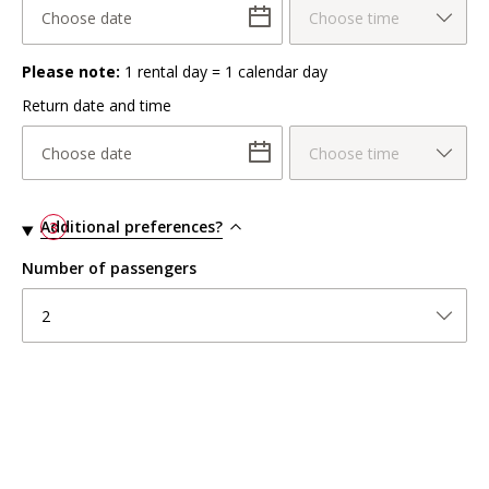
Choose date
Choose time
Please note:
1 rental day = 1 calendar day
Return date and time
Choose date
Choose time
Additional preferences?
3
Number of passengers
2