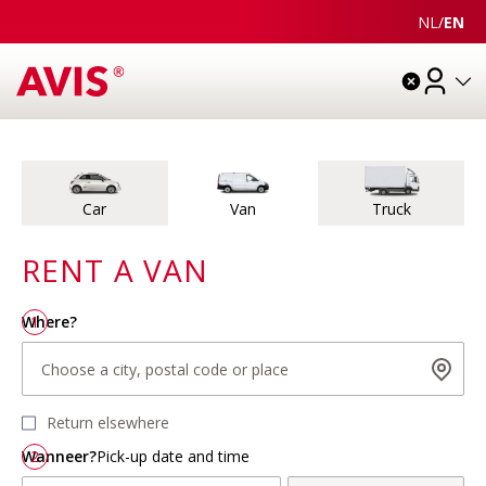
NL
/
EN
Choose
Extras
Details
Check
Pay
Vehicle type
Car
Van
Truck
RENT A
VAN
Choose a city, postal code or place
Choose dates and times
Where?
1
Choose a city, postal code or place
Return elsewhere
Wanneer?
2
Pick-up date and time