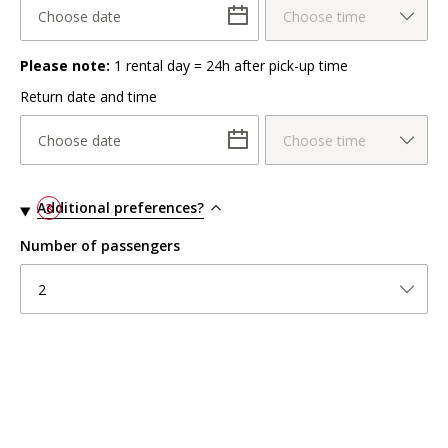
Choose date
Choose time
Please note:
1 rental day = 24h after pick-up time
Return date and time
Choose date
Choose time
Additional preferences?
3
Number of passengers
2