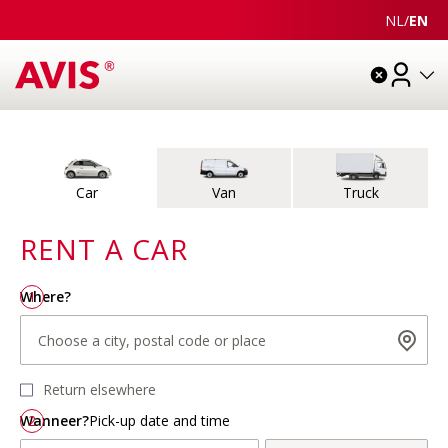
NL
/
EN
Choose
Extras
Details
Check
Pay
Vehicle type
Car
Van
Truck
RENT A
CAR
Choose a city, postal code or place
Choose dates and times
Where?
1
Choose a city, postal code or place
Return elsewhere
Wanneer?
2
Pick-up date and time