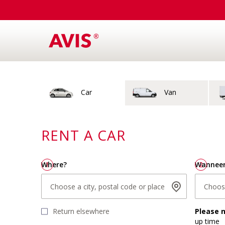
Vehicle type
Car
Van
Choose a city, postal
RENT A
CAR
Where?
1
Wannee
2
Choose a city, postal code or place
Choos
Return elsewhere
Please 
up time