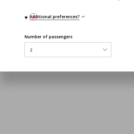
Additional preferences?
3
Number of passengers
2