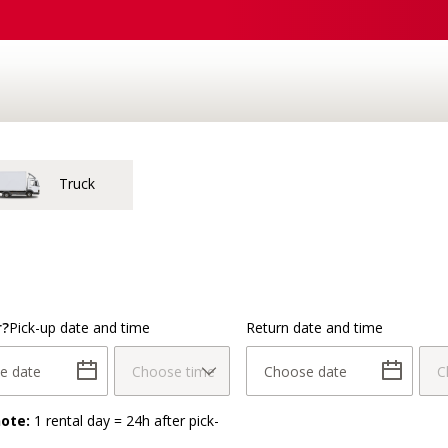
Choose
Extras
Details
Check
Pay
Truck
 code or place
Choose dates and times
r?
Pick-up date and time
Return date and time
e date
Choose time
Choose date
C
note:
1 rental day = 24h after pick-