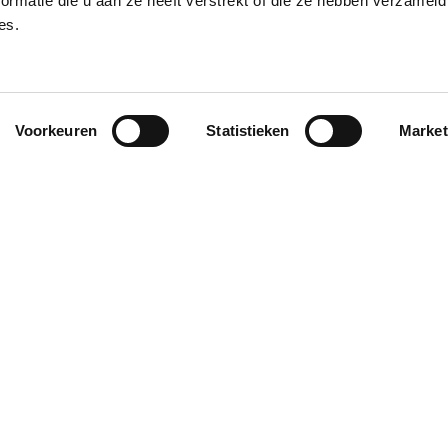
ormatie die u aan ze heeft verstrekt of die ze hebben verzameld
es.
Voorkeuren
Statistieken
Market