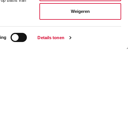
 op basis van
Weigeren
ing
Details tonen