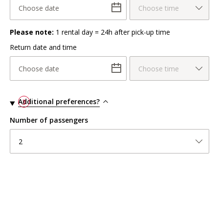
Choose date
Choose time
Please note:
1 rental day = 24h after pick-up time
Return date and time
Choose date
Choose time
Additional preferences?
3
Number of passengers
2