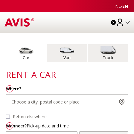
NL
/
EN
Choose
Extras
Details
Check
Pay
Vehicle type
Car
Van
Truck
RENT A
CAR
Choose a city, postal code or place
Choose dates and times
Where?
1
Choose a city, postal code or place
Return elsewhere
Wanneer?
2
Pick-up date and time