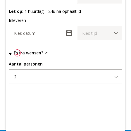
Let op:
1 huurdag = 24u na ophaaltijd
Inleveren
Kies datum
Kies tijd
Extra wensen?
3
Aantal personen
2