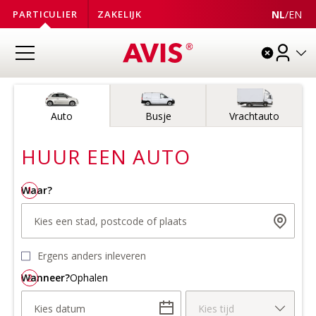
NL
/
EN
PARTICULIER
ZAKELIJK
Voertuigtype
Auto
Busje
Vrachtauto
HUUR EEN
AUTO
Waar?
1
Kies een stad, postcode of plaats
Ergens anders inleveren
Wanneer?
2
Ophalen
Kies datum
Kies tijd