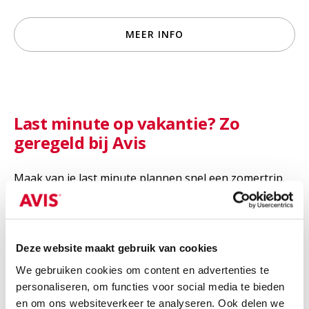
MEER INFO
Last minute op vakantie? Zo
geregeld bij Avis
Maak van je last minute plannen snel een zomertrip.
Met een huurauto van Avis kun je ook op korte
termijn nog alle kanten op: naar de kust, een stad of
meerdere plekken onderweg. Bekijk de mogelijkheden
en kies de auto die bij jouw zomervakantie past.
Deze website maakt gebruik van cookies
We gebruiken cookies om content en advertenties te
LEES MEER
personaliseren, om functies voor social media te bieden
en om ons websiteverkeer te analyseren. Ook delen we