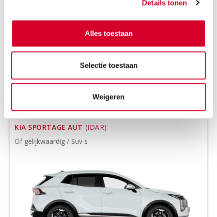
Details tonen
all-season banden op aanvraag
Benzine
Handgeschakeld
Alles toestaan
5 zitplaatsen
5 deuren
3 koffers
Airco
Selectie toestaan
MEER INFO
Weigeren
KIA SPORTAGE AUT
(IDAR)
Of gelijkwaardig / Suv s