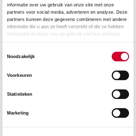
informatie over uw gebruik van onze site met onze
partners voor social media, adverteren en analyse. Deze
Overzicht beschikbare auto's
partners kunnen deze gegevens combineren met andere
informatie die u aan ze heeft verstrekt of die ze hebben
verzameld op basis van uw gebruik van hun services.
KIA CEED STATION
(CWMR)
Toestemmingsselectie
Of gelijkwaardig / Stationwagen
Noodzakelijk
Voorkeuren
Statistieken
Marketing
Minimale leeftijd bestuurder 21 jaar